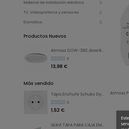
Material de instalación eléctrica
TV, Videoporteros y sensores
Domótica
Productos Nuevos
Atmoss DOW-390 downlight LED empotrable 24W 1800 lm 3CCT blanco
0
13,98 €
Más vendido
Tapa Enchufe Schuko Dynamic Art Atmoss
0
1,52 €
Este
serv
SEAVI TAPA PARA CAJA EMP. 23322 100X150X50 23302