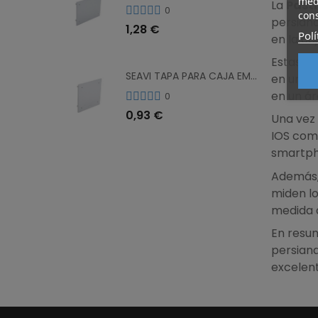
medi
La
Past
0
cons
persiana
1,28 €
Polí
en la ca
Estas pa
SEAVI TAPA PARA CAJA EMP. 23321 100X100X50 23301
en una r
en un ár
0
0,93 €
Una vez 
IOS como
smartpho
Además,
miden lo
medida q
En resum
persiana
excelent