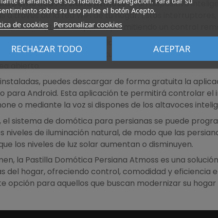
ante el análisis de sus hábitos de navegación. Para dar su
illa Domótica Persiana Atmoss
es un dispositivo inteli
entimiento sobre su uso pulse el botón Acepto.
s a través de la red WiFi de tu hogar. Estos interruptores
tica de cookies
Personalizar cookies
ja de interruptores de pared, permitiendo un control remo
stillas son compatibles con la aplicación Smartlife y Tu
RECHAZAR TODO
ACEPTAR
ed WiFi 2.4 GHz. Su temperatura de trabajo es de -10ºC 
ea abierta.
instaladas, puedes descargar de forma gratuita la aplica
 para Android. Esta aplicación te permitirá controlar 
ne o mediante la voz si dispones de los altavoces inte
 el sistema de domótica para persianas se puede progr
s niveles de iluminación natural, de modo que las persi
ue los niveles de luz solar aumentan o disminuyen.
en, la Pastilla Domótica Persiana Atmoss es una solución
s del hogar, ofreciendo control, comodidad y eficiencia en
e opción para aquellos que buscan modernizar su hogar y 