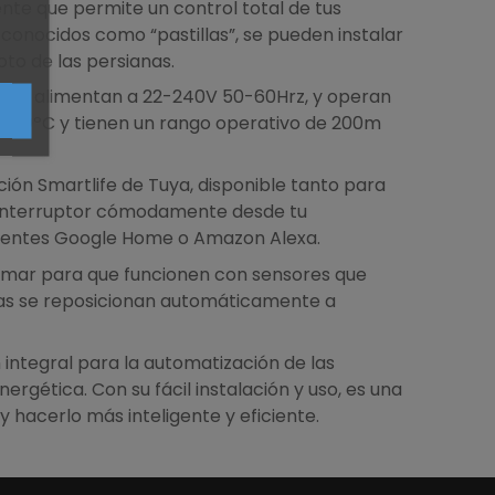
gente que permite un control total de tus
, conocidos como “pastillas”, se pueden instalar
to de las persianas.
ya. Se alimentan a 22-240V 50-60Hrz, y operan
a +40ºC y tienen un rango operativo de 200m
ción Smartlife de Tuya, disponible tanto para
el interruptor cómodamente desde tu
ligentes Google Home o Amazon Alexa.
amar para que funcionen con sensores que
anas se reposicionan automáticamente a
 integral para la automatización de las
ergética. Con su fácil instalación y uso, es una
hacerlo más inteligente y eficiente.