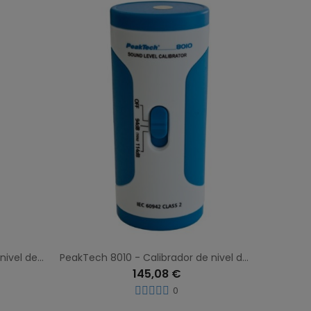
PeakTech P8005 - Medidor de nivel de ruido profesional datalogger nivel de sonido de salida: 94 db o 114 db
PeakTech 8010 - Calibrador de nivel de ruido 94 dB / 114 dB (1 kHz)
145,08 €
0