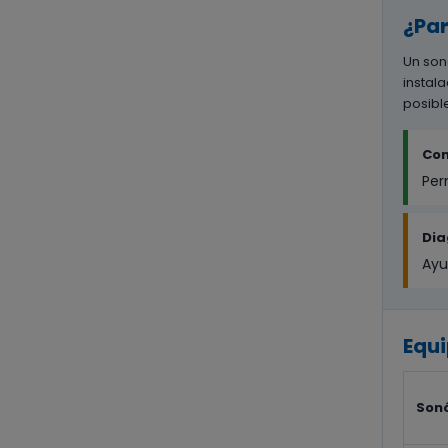
¿Par
Un son
instal
posibl
Con
Per
Dia
Ayu
Equi
Son