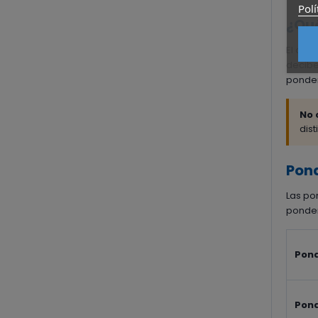
Polí
¿Qué
El dec
decibe
ponder
No 
dis
Pond
Las po
ponder
Pond
Pond