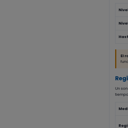
Nive
Nive
Hast
El 
func
Regi
Un son
tiempo
Medi
Regi