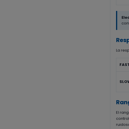
Ele
cont
Resp
La res
FAS
SLO
Ran
El ran
contro
ruidos