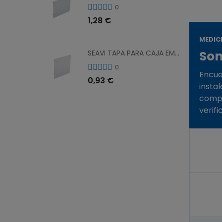
0
1,28 €
MEDIC
Son
SEAVI TAPA PARA CAJA EMP. 23321 100X100X50 23301
0
Encue
0,93 €
insta
compr
verif