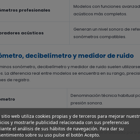
Modelos con funciones avanzada
ómetros profesionales
acústicos más completos.
Generan un nivel sonoro de ref
bradores acústicos
sonómetros compatibles.
metro, decibelímetro y medidor de ruido
rminos sonómetro, decibelímetro y medidor de ruido suelen utilizarse
s. La diferencia real entre modelos se encuentra en su rango, prec
nes de registro.
Denominación técnica habitual pa
ómetro
presión sonora.
 sitio web utiliza cookies propias y de terceros para mejorar nuest
belímetro
Nombre común relacionado con la 
icios y mostrarle publicidad relacionada con sus preferencias
ante el análisis de sus hábitos de navegación. Para dar su
dor de ruido
Expresión general utilizada para e
entimiento sobre su uso pulse el botón Acepto.