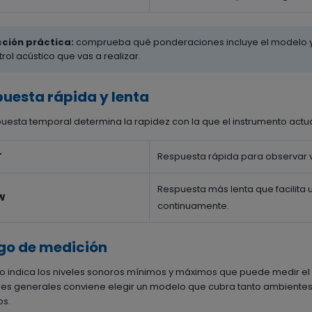
cción práctica:
comprueba qué ponderaciones incluye el modelo y u
rol acústico que vas a realizar.
uesta rápida y lenta
puesta temporal determina la rapidez con la que el instrumento actual
T
Respuesta rápida para observar 
Respuesta más lenta que facilita u
W
continuamente.
go de medición
go indica los niveles sonoros mínimos y máximos que puede medir el 
les generales conviene elegir un modelo que cubra tanto ambien
os.