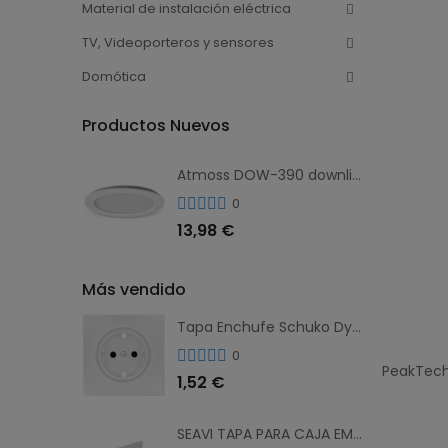
Material de instalación eléctrica
TV, Videoporteros y sensores
Domótica
Productos Nuevos
Atmoss DOW-390 downlight LED empotrable 24W 1800 lm 3CCT blanco
0
13,98 €
Más vendido
Tapa Enchufe Schuko Dynamic Art Atmoss
0
1,52 €
SEAVI TAPA PARA CAJA EMP. 23322 100X150X50 23302