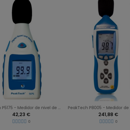
PeakTech P5175 - Medidor de nivel de ruido, 40...130 dba medidor de humedad
42,23 €
241,88 €
0
0