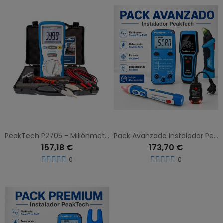
PeakTech P2705 - Milióhmetro digital 4.000 cuentas, 400 mω/4/40/ω
Pack Avanzado Instalador PeakTech con Multímetro, Detector NCV, Escáner de Pared y Localizador de Fusibles
157,18 €
173,70 €
0
0