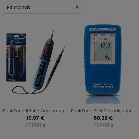
PeakTech 1094 - Comprobador de tensión bipolar 12-400 V AC/DC (IP54)
PeakTech P2530 - Indicador de dirección de motor trifásico lcd
19,97 €
60,38 €
0
0